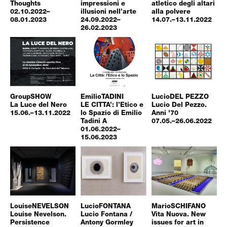
Thoughts
impressioni e
atletico degli altari
02.10.2022–
illusioni nell’arte
alla polvere
08.01.2023
24.09.2022–
14.07.–13.11.2022
26.02.2023
Group
SHOW
Emilio
TADINI
Lucio
DEL PEZZO
La Luce del Nero
LE CITTA’: l’Etico e
Lucio Del Pezzo.
15.06.–13.11.2022
lo Spazio di Emilio
Anni '70
Tadini A
07.05.–26.06.2022
01.06.2022–
15.06.2023
Louise
NEVELSON
Lucio
FONTANA
Mario
SCHIFANO
Louise Nevelson.
Lucio Fontana /
Vita Nuova. New
Persistence
Antony Gormley
issues for art in