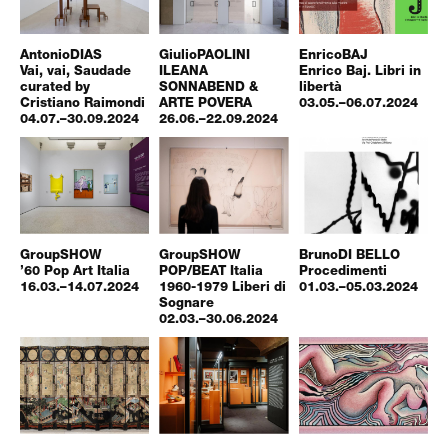
Antonio
DIAS
Giulio
PAOLINI
Enrico
BAJ
Vai, vai, Saudade
ILEANA
Enrico Baj. Libri in
curated by
SONNABEND &
libertà
Cristiano Raimondi
ARTE POVERA
03.05.–06.07.2024
04.07.–30.09.2024
26.06.–22.09.2024
Group
SHOW
Group
SHOW
Bruno
DI BELLO
’60 Pop Art Italia
POP/BEAT Italia
Procedimenti
16.03.–14.07.2024
1960-1979 Liberi di
01.03.–05.03.2024
Sognare
02.03.–30.06.2024