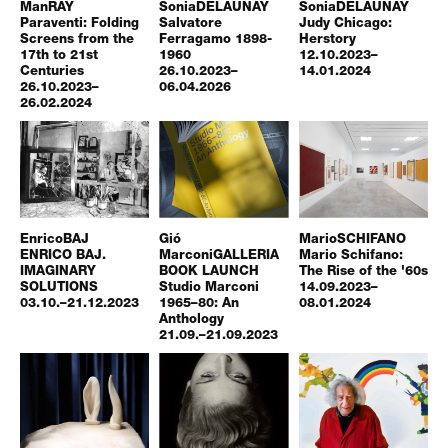
Man
RAY
Sonia
DELAUNAY
Sonia
DELAUNAY
Paraventi: Folding
Salvatore
Judy Chicago:
Screens from the
Ferragamo 1898-
Herstory
17th to 21st
1960
12.10.2023–
Centuries
26.10.2023–
14.01.2024
26.10.2023–
06.04.2026
26.02.2024
Enrico
BAJ
Gió
Mario
SCHIFANO
ENRICO BAJ.
Marconi
GALLERIA
Mario Schifano:
IMAGINARY
BOOK LAUNCH
The Rise of the '60s
SOLUTIONS
Studio Marconi
14.09.2023–
03.10.–21.12.2023
1965–80: An
08.01.2024
Anthology
21.09.–21.09.2023