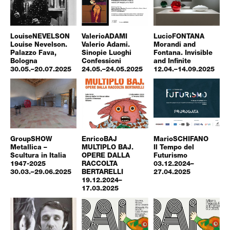
Louise
NEVELSON
Valerio
ADAMI
Lucio
FONTANA
Louise Nevelson.
Valerio Adami.
Morandi and
Palazzo Fava,
Sinopie Luoghi
Fontana. Invisible
Bologna
Confessioni
and Infinite
30.05.–20.07.2025
24.05.–24.05.2025
12.04.–14.09.2025
Group
SHOW
Enrico
BAJ
Mario
SCHIFANO
Metallica –
MULTIPLO BAJ.
Il Tempo del
Scultura in Italia
OPERE DALLA
Futurismo
1947-2025
RACCOLTA
03.12.2024–
30.03.–29.06.2025
BERTARELLI
27.04.2025
19.12.2024–
17.03.2025