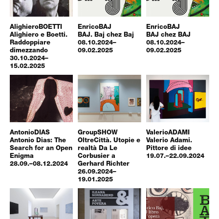
Alighiero
BOETTI
Enrico
BAJ
Enrico
BAJ
Alighiero e Boetti.
BAJ. Baj chez Baj
BAJ chez BAJ
Raddoppiare
08.10.2024–
08.10.2024–
dimezzando
09.02.2025
09.02.2025
30.10.2024–
15.02.2025
Antonio
DIAS
Group
SHOW
Valerio
ADAMI
Antonio Dias: The
OltreCittà. Utopie e
Valerio Adami.
Search for an Open
realtà Da Le
Pittore di idee
Enigma
Corbusier a
19.07.–22.09.2024
28.09.–08.12.2024
Gerhard Richter
26.09.2024–
19.01.2025