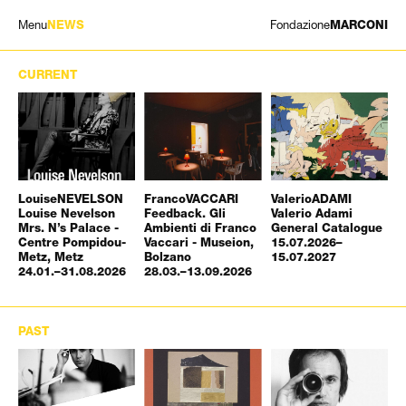
Menu
Fondazione
NEWS
MARCONI
EXHIBITIONS
CURRENT
ARTISTS
HISTORY
NEWS
CONTACT
GIÓMARCONI
/
EN
IT
Louise
NEVELSON
Franco
VACCARI
Valerio
ADAMI
Louise Nevelson
Feedback. Gli
Valerio Adami
Mrs. N’s Palace -
Ambienti di Franco
General Catalogue
Centre Pompidou-
Vaccari - Museion,
15.07.2026–
Metz, Metz
Bolzano
15.07.2027
24.01.–31.08.2026
28.03.–13.09.2026
PAST