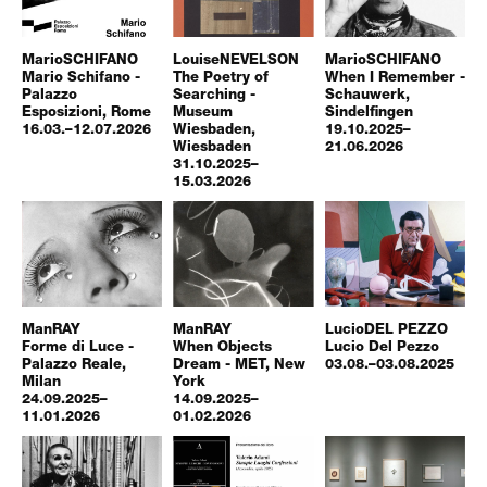
Mario
SCHIFANO
Louise
NEVELSON
Mario
SCHIFANO
Mario Schifano -
The Poetry of
When I Remember -
Palazzo
Searching -
Schauwerk,
Esposizioni, Rome
Museum
Sindelfingen
16.03.–12.07.2026
Wiesbaden,
19.10.2025–
Wiesbaden
21.06.2026
31.10.2025–
15.03.2026
Man
RAY
Man
RAY
Lucio
DEL PEZZO
Forme di Luce -
When Objects
Lucio Del Pezzo
Palazzo Reale,
Dream - MET, New
03.08.–03.08.2025
Milan
York
24.09.2025–
14.09.2025–
11.01.2026
01.02.2026