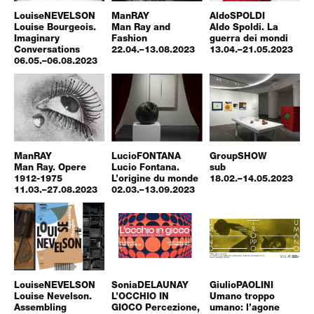
Louise
NEVELSON
Man
RAY
Aldo
SPOLDI
Louise Bourgeois.
Man Ray and
Aldo Spoldi. La
Imaginary
Fashion
guerra dei mondi
Conversations
22.04.–13.08.2023
13.04.–21.05.2023
06.05.–06.08.2023
Man
RAY
Lucio
FONTANA
Group
SHOW
Man Ray. Opere
Lucio Fontana.
sub
1912-1975
L’origine du monde
18.02.–14.05.2023
11.03.–27.08.2023
02.03.–13.09.2023
Louise
NEVELSON
Sonia
DELAUNAY
Giulio
PAOLINI
Louise Nevelson.
L’OCCHIO IN
Umano troppo
Assembling
GIOCO Percezione,
umano: l’agone