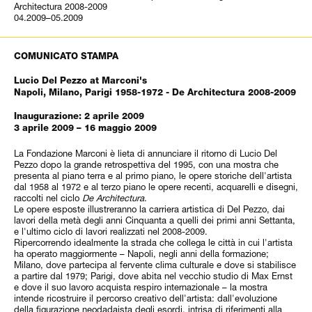
Architectura 2008-2009
04.2009–05.2009
COMUNICATO STAMPA
Lucio Del Pezzo at Marconi's
Napoli, Milano, Parigi 1958-1972 - De Architectura 2008-2009
Inaugurazione: 2 aprile 2009
3 aprile 2009 – 16 maggio 2009
La Fondazione Marconi è lieta di annunciare il ritorno di Lucio Del
Pezzo dopo la grande retrospettiva del 1995, con una mostra che
presenta al piano terra e al primo piano, le opere storiche dell'artista
dal 1958 al 1972 e al terzo piano le opere recenti, acquarelli e disegni,
raccolti nel ciclo
De Architectura
.
Le opere esposte illustreranno la carriera artistica di Del Pezzo, dai
lavori della metà degli anni Cinquanta a quelli dei primi anni Settanta,
e l'ultimo ciclo di lavori realizzati nel 2008-2009.
Ripercorrendo idealmente la strada che collega le città in cui l'artista
ha operato maggiormente – Napoli, negli anni della formazione;
Milano, dove partecipa al fervente clima culturale e dove si stabilisce
a partire dal 1979; Parigi, dove abita nel vecchio studio di Max Ernst
e dove il suo lavoro acquista respiro internazionale – la mostra
intende ricostruire il percorso creativo dell'artista: dall'evoluzione
della figurazione neodadaista degli esordi, intrisa di riferimenti alla