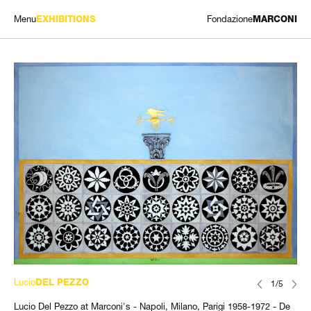
Menu
Fondazione
EXHIBITIONS
MARCONI
MOSTRE
ARTISTI
STORIA
NEWS
CONTATTI
GIÓMARCONI
/
EN
IT
Lucio
DEL PEZZO
1/5
Lucio Del Pezzo at Marconi's - Napoli, Milano, Parigi 1958-1972 - De