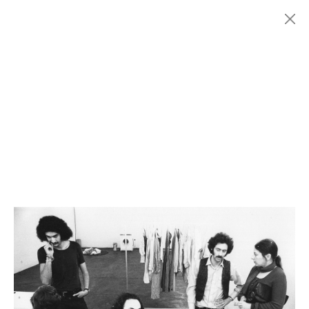
Menu
Fondazione
HISTORY
MARCONI
MOSTRE
ARTISTI
STORIA
NEWS
CONTATTI
GIÓMARCONI
/
EN
IT
Stefan
LAUB
1/13
Cerca