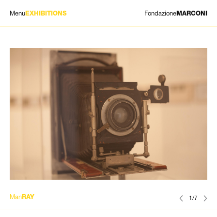
Menu
Fondazione
EXHIBITIONS
MARCONI
MOSTRE
ARTISTI
STORIA
NEWS
CONTATTI
GIÓMARCONI
/
EN
IT
Man
RAY
1/7