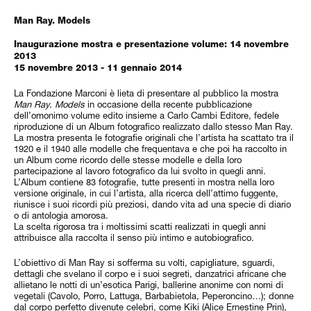
Man Ray. Models
Inaugurazione mostra e presentazione volume: 14 novembre
2013
15 novembre 2013 - 11 gennaio 2014
La Fondazione Marconi è lieta di presentare al pubblico la mostra
Man Ray. Models
in occasione della recente pubblicazione
dell’omonimo volume edito insieme a Carlo Cambi Editore, fedele
riproduzione di un Album fotografico realizzato dallo stesso Man Ray.
La mostra presenta le fotografie originali che l’artista ha scattato tra il
1920 e il 1940 alle modelle che frequentava e che poi ha raccolto in
un Album come ricordo delle stesse modelle e della loro
partecipazione al lavoro fotografico da lui svolto in quegli anni.
L’Album contiene 83 fotografie, tutte presenti in mostra nella loro
versione originale, in cui l’artista, alla ricerca dell’attimo fuggente,
riunisce i suoi ricordi più preziosi, dando vita ad una specie di diario
o di antologia amorosa.
La scelta rigorosa tra i moltissimi scatti realizzati in quegli anni
attribuisce alla raccolta il senso più intimo e autobiografico.
L’obiettivo di Man Ray si sofferma su volti, capigliature, sguardi,
dettagli che svelano il corpo e i suoi segreti, danzatrici africane che
allietano le notti di un’esotica Parigi, ballerine anonime con nomi di
vegetali (Cavolo, Porro, Lattuga, Barbabietola, Peperoncino…); donne
dal corpo perfetto divenute celebri, come Kiki (Alice Ernestine Prin),