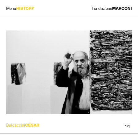
Menu
Fondazione
HISTORY
MARCONI
MOSTRE
ARTISTI
STORIA
NEWS
CONTATTI
GIÓMARCONI
/
EN
IT
Baldaccini
CÉSAR
1/1
Cerca