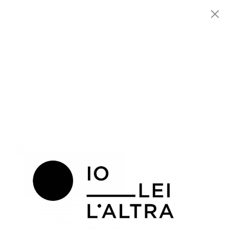
Menu
Fondazione
NEWS
MARCONI
EXHIBITIONS
ARTISTS
HISTORY
NEWS
CONTACT
GIÓMARCONI
/
EN
IT
Man
RAY
1/1
IO, LEI, L’ALTRA. RITRATTI E AUTORITRATTI FOTOGRAFICI DI
DONNE ARTISTE