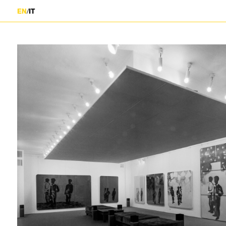
/
EN
IT