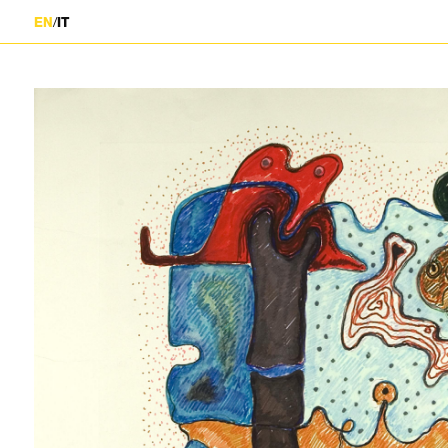
/
EN
IT