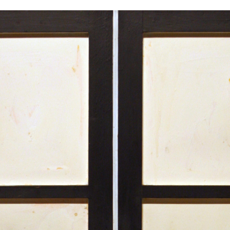
/
EN
IT